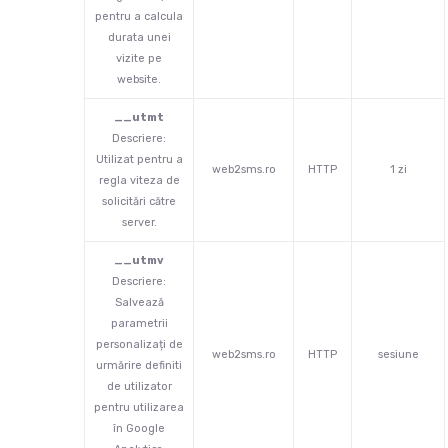
pentru a calcula
durata unei
vizite pe
website.
__utmt
Descriere:
Utilizat pentru a
web2sms.ro
HTTP
1 zi
regla viteza de
solicitări către
server.
__utmv
Descriere:
Salvează
parametrii
personalizați de
web2sms.ro
HTTP
sesiune
urmărire definiti
de utilizator
pentru utilizarea
în Google