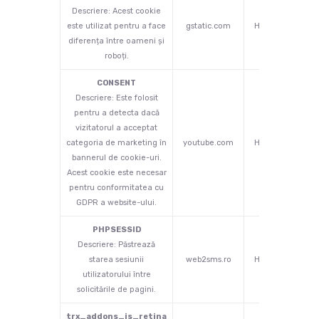
Descriere: Acest cookie
este utilizat pentru a face
gstatic.com
HTML
ses
diferența între oameni și
roboți.
CONSENT
Descriere: Este folosit
pentru a detecta dacă
vizitatorul a acceptat
categoria de marketing în
youtube.com
HTTP
2 
bannerul de cookie-uri.
Acest cookie este necesar
pentru conformitatea cu
GDPR a website-ului.
PHPSESSID
Descriere: Păstrează
starea sesiunii
web2sms.ro
HTTP
ses
utilizatorului între
solicitările de pagini.
trx_addons_is_retina