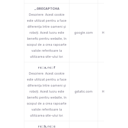
_GRECAPTCHA
Descriere: Acest cookie
este utilizat pentru a face
diferența între oameni și
roboți. Acest lucru este
google.com
HTTP
180 
benefic pentru website, în
scopul de a crea rapoarte
valide referitoare la
utilizarea site-ului lor.
rc::a, rc::f
Descriere: Acest cookie
este utilizat pentru a face
diferența între oameni și
roboți. Acest lucru este
gstatic.com
HTML
persi
benefic pentru website, în
scopul de a crea rapoarte
valide referitoare la
utilizarea site-ului lor.
rc::b, rc::c