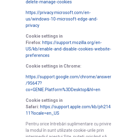
delete-manage-cookies
https://privacy.microsoft.com/en-
us/windows-10-microsoft-edge-and-
privacy
Cookie settings in
Firefox:
https://support.mozilla.org/en-
US/kb/enable-and-disable-cookies-website-
preferences
Cookie settings in Chrome:
https://support.google.com/chrome/answer
/95647?
co=GENIE.Platform%3DDesktop&hl=en
Cookie settings in
Safari:
https://support.apple.com/kb/ph214
11?locale=en_US
Pentru orice întrebări suplimentare cu privire
la modul în sunt utilizate cookie-urile prin
uteți oricând să
intermediul acestui Site, p