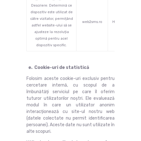
Descriere: Determină ce
dispozitiv este utilizat de
către vizitator, permițând
web2sms.ro
HTTP
1 
astfel website-ului să se
ajusteze la rezoluția
optimă pentru acel
dispozitiv specific.
e. Cookie-uri de statistică
Folosim aceste cookie-uri exclusiv pentru
cercetare internă, cu scopul de a
îmbunătăți serviciul pe care îl oferim
tuturor utilizatorilor noștri. Ele evaluează
modul în care un utilizator anonim
interacționează cu site-ul nostru web
(datele colectate nu permit identificarea
persoanei). Aceste date nu sunt utilizate în
alte scopuri.