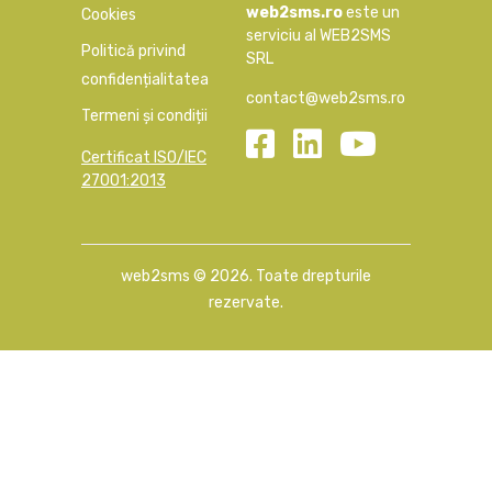
web2sms.ro
este un
Cookies
serviciu al WEB2SMS
Politică privind
SRL
confidențialitatea
contact@web2sms.ro
Termeni și condiții
Certificat ISO/IEC
27001:2013
web2sms ©
2026
. Toate drepturile
rezervate.