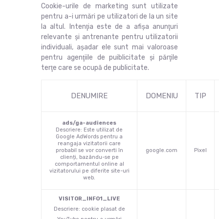
Cookie-urile de marketing sunt utilizate
pentru a-i urmări pe utilizatori de la un site
la altul. Intenţia este de a afişa anunţuri
relevante şi antrenante pentru utilizatorii
individuali, aşadar ele sunt mai valoroase
pentru agenţiile de puiblicitate şi părţile
terţe care se ocupă de publicitate.
DENUMIRE
DOMENIU
TIP
ads/ga-audiences
Descriere: Este utilizat de
Google AdWords pentru a
reangaja vizitatorii care
probabil se vor converti în
google.com
Pixel
clienți, bazându-se pe
comportamentul online al
vizitatorului pe diferite site-uri
web.
VISITOR_INFO1_LIVE
Descriere: cookie plasat de