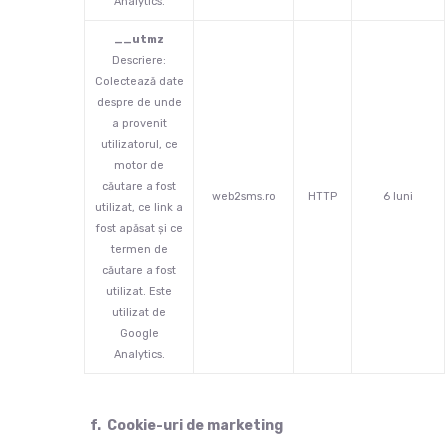
Analytics.
__utmz
Descriere:
Colectează date
despre de unde
a provenit
utilizatorul, ce
motor de
căutare a fost
web2sms.ro
HTTP
6 luni
utilizat, ce link a
fost apăsat și ce
termen de
căutare a fost
utilizat. Este
utilizat de
Google
Analytics.
f. Cookie-uri de marketing