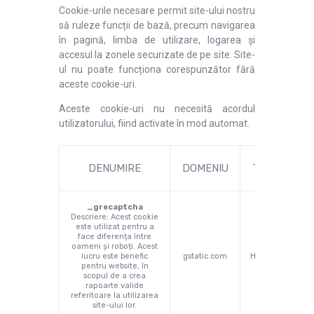
Cookie-urile necesare permit site-ului nostru
să ruleze funcții de bază, precum navigarea
în pagină, limba de utilizare, logarea și
accesul la zonele securizate de pe site. Site-
ul nu poate funcționa corespunzător fără
aceste cookie-uri.
Aceste cookie-uri nu necesită acordul
utilizatorului, fiind activate în mod automat.
DENUMIRE
DOMENIU
TIP
DUR
_grecaptcha
Descriere: Acest cookie
este utilizat pentru a
face diferența între
oameni și roboți. Acest
lucru este benefic
gstatic.com
HTML
ses
pentru website, în
scopul de a crea
rapoarte valide
referitoare la utilizarea
site-ului lor.