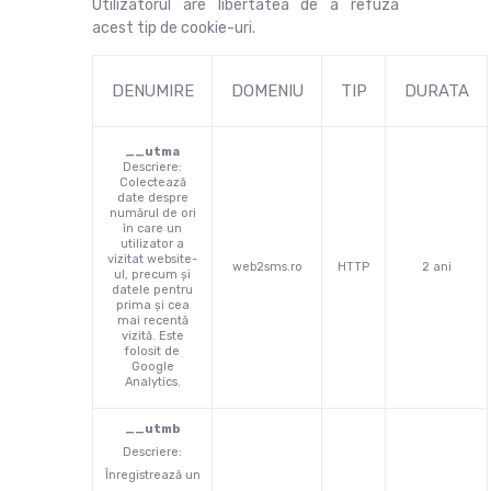
Utilizatorul are libertatea de a refuza
acest tip de cookie-uri.
DENUMIRE
DOMENIU
TIP
DURATA
__utma
Descriere:
Colectează
date despre
numărul de ori
în care un
utilizator a
vizitat website-
web2sms.ro
HTTP
2 ani
ul, precum și
datele pentru
prima și cea
mai recentă
vizită. Este
folosit de
Google
Analytics.
__utmb
Descriere:
Înregistrează un