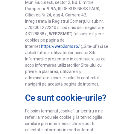
Înregistrare
Mun. București, sector 2, Bd. Dimitrie
Pompei, nr. 9-9A, IRIDE BUSINESS PARK,
Autentificare
Clădirea Nr.24, etaj 4, Camera 4B,
înregistrată la Registrul Comerțului sub nr.
J2020012723407, cod unic de înregistrare
43128888 („
WEB2SMS
”) folosește fișiere
cookies pe pagina de
Internet
https://web2sms.ro/
(„Site-ul”) și se
aplică tuturor utilizatorilor acestui Site.
Informațiile prezentate în continuare au ca
scop informarea utilizatorilor Site-ului cu
privire la plasarea, utilizarea și
administrarea cookie-urilor în contextul
navigării pe această pagină de internet.
Ce sunt cookie-urile?
Folosim termenul „cookie”-uri pentru a ne
referi la modulele cookie și la tehnologiile
similare prin intermediul cărora pot fi
colectate informații în mod automat.