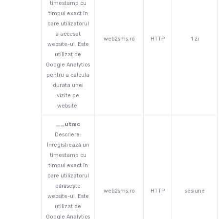
timestamp cu
timpul exact în
care utilizatorul
a accesat
web2sms.ro
HTTP
1 zi
website-ul. Este
utilizat de
Google Analytics
pentru a calcula
durata unei
vizite pe
website.
__utmc
Descriere:
Înregistrează un
timestamp cu
timpul exact în
care utilizatorul
părăsește
web2sms.ro
HTTP
sesiune
website-ul. Este
utilizat de
Google Analytics