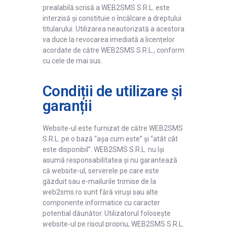
prealabilă scrisă a WEB2SMS S.R.L. este
interzisă și constituie o încălcare a dreptului
titularului. Utilizarea neautorizată a acestora
va duce la revocarea imediată a licențelor
acordate de către WEB2SMS S.R.L., conform
cu cele de mai sus.
Condiții de utilizare și
garanții
Website-ul este furnizat de către WEB2SMS
S.R.L. pe o bază “așa cum este” și “atât cât
este disponibil”. WEB2SMS S.R.L. nu își
asumă responsabilitatea și nu garantează
că website-ul, serverele pe care este
găzduit sau e-mailurile trimise de la
web2sms.ro sunt fără viruși sau alte
componente informatice cu caracter
potential dăunător. Utilizatorul folosește
website-ul pe riscul propriu, WEB2SMS S.R.L.