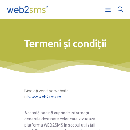
Termeni și condiții
Acasă
Servicii
Ofertă
Bine ați venit pe website-
ul
www.web2sms.ro
.
Companie
Această pagină cuprinde informații
Ajutor
generale destinate celor care vizitează
platforma WEB2SMS în scopul utilizării