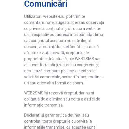
Comunicări
Utilizatorii website-ului pot trimite
comentarii, note, sugestii, idei sau observații
cu privire la conținutul și structura website-
ului, respectiv pot adresa întrebări atât timp
cât conținutul acestora nu este ilegal,
obscen, amenințător, defăimător, care să
afecteze viața privată, drepturile de
proprietate intelectuală, ale WEB2SMS sau
ale unor terțe părți și care nu conțin viruși,
derulează campanii politice / electorale,
solicitări comerciale, scrisori în lanț, mailing-
uri
sau orice alta formă de spam.
WEB2SMS își rezervă dreptul, dar nu și
obligația de a elimina sau edita o astfel de
informație transmisă.
Declarați și garantați că dețineți sau
controlați toate drepturile cu privire la
informațiile transmise, că acestea sunt