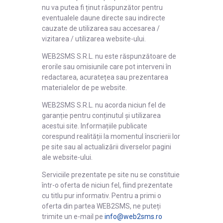
nu va putea fi ținut răspunzător pentru
eventualele daune directe sau indirecte
cauzate de utilizarea sau accesarea /
vizitarea / utilizarea website-ului.
WEB2SMS S.R.L. nu este răspunzătoare de
erorile sau omisiunile care pot interveni în
redactarea, acuratețea sau prezentarea
materialelor de pe website.
WEB2SMS S.R.L. nu acorda niciun fel de
garanție pentru conținutul și utilizarea
acestui site. Informațiile publicate
corespund realității la momentul înscrierii lor
pe site sau al actualizării diverselor pagini
ale website-ului.
Serviciile prezentate pe site nu se constituie
într-o oferta de niciun fel, fiind prezentate
cu titlu pur informativ. Pentru a primi o
oferta din partea WEB2SMS, ne puteți
trimite un e-mail pe
info@web2sms.ro