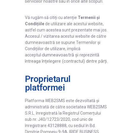
Înregistrare
serviciilor noastre sau în orice alte scopuri.
Autentificare
Vă rugăm să citiți cu atenție
Termenii și
Condițiile
de utilizare ale acestui website,
astfel cum acestea sunt prezentate mai jos.
Accesul / vizitarea acestui website de către
dumneavoastră se supune Termenilor și
Condițiilor de utilizare, implică
dumneavoastră
și reprezintă
acceptul
întreaga înțelegere (contractul) dintre părți.
Proprietarul
platformei
Platforma WEB2SMS este dezvoltată și
administrată de către societatea WEB2SMS
S.R.L. înregistrată la Registrul Comerțului
sub nr. J40/12723/2020, cod unic de
înregistrare 43128888, cu sediul în Bd.
Dimitrie Pompeiu 9-9A, IRIDE BUSINESS