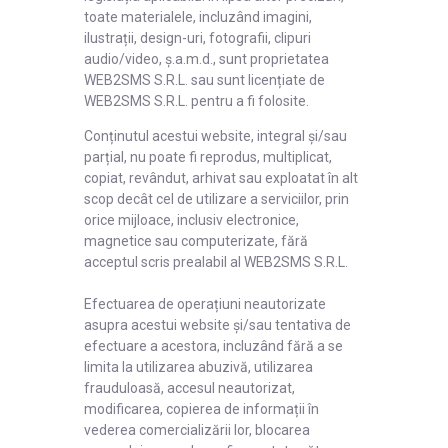
toate materialele, incluzând imagini,
ilustrații, design-uri, fotografii, clipuri
audio/video, ș.a.m.d., sunt proprietatea
WEB2SMS S.R.L. sau sunt licențiate de
WEB2SMS S.R.L. pentru a fi folosite.
Conținutul acestui website, integral și/sau
parțial, nu poate fi reprodus, multiplicat,
copiat, revândut, arhivat sau exploatat în alt
scop decât cel de utilizare a serviciilor, prin
orice mijloace, inclusiv electronice,
magnetice sau computerizate, fără
acceptul scris prealabil al WEB2SMS S.R.L.
Efectuarea de operațiuni neautorizate
asupra acestui website și/sau tentativa de
efectuare a acestora, incluzând fără a se
limita la utilizarea abuzivă, utilizarea
frauduloasă, accesul neautorizat,
modificarea, copierea de informații în
vederea comercializării lor, blocarea