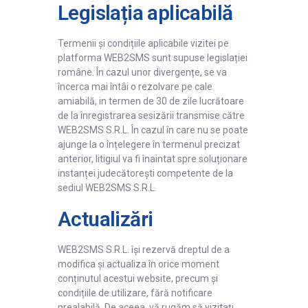
Legislația aplicabilă
Termenii și condițiile aplicabile vizitei pe
platforma WEB2SMS sunt supuse legislației
române. În cazul unor divergențe, se va
încerca mai întâi o rezolvare pe cale
amiabilă, in termen de 30 de zile lucrătoare
de la înregistrarea sesizării transmise către
WEB2SMS S.R.L. În cazul în care nu se poate
ajunge la o înțelegere în termenul precizat
anterior, litigiul va fi înaintat spre soluționare
instanței judecătorești competente de la
sediul WEB2SMS S.R.L.
Actualizări
WEB2SMS S.R.L. își rezervă dreptul de a
modifica și actualiza în orice moment
conținutul acestui website, precum și
condițiile de utilizare, fără notificare
prealabilă. De aceea, vă rugăm să vizitați