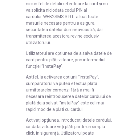
niciun fel de detalii referitoare la card și nu
va solicita niciodată codul PIN al
cardului. WEB2SMS S.R.L. a luat toate
masurile necesare pentru a asigura
securitatea datelor dumneavoastră, dar
transmiterea acestora revine exclusiv
utilizatorului.
Utilizatorul are opțiunea de a salva datele de
card pentru plăți viitoare, prin intermediul
funcției ”
instaPay
”.
Astfel, la activarea opțiunii ”instaPay”,
cumpărătorul va putea efectua plata
următoarelor comenzi fără a mai fi
necesara reintroducerea datelor cardului de
plată deja salvat. ”instaPay” este cel mai
rapid mod de a plăti cu cardul.
Activați opțiunea, introduceți datele cardului,
iar data viitoare veți plăti printr-un simplu
click, în siguranță. Utilizatorul poate