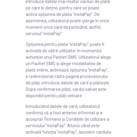
introduce datele mai multor carduri de plată
pe care le deține, pentru care se poate
activa opțiunea de plata ”instaPay”. De
asemenea, utilizatorul poate șterge în orice
moment orice card dezactivând, astfel,
serviciul ”instaPay”.
Opțiunea pentru plata ”instaPay” poate fi
activată de către utilizator în momentul
achiziției unui Pachet SMS. Utilizatorul alege
un Pachet SMS și alege modalitatea de
plată online, activează opțiunea ”instaPay”,
e redirecționat către pagina procesatorului
de plăți, introduce datele de card și plătește.
Dupa confirmarea plății, cardul salvat este
disponibil pentru plăți viitoare.
Introducând datele de card, utilizatorul
confirmă că a fost anterior informat și a
acceptat Termenii și Condițiile de utilizare a
serviciului ”instaPay”. Atunci când este
activată funcția ”instaPay”, asociem cardului