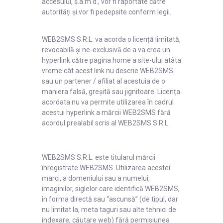
accesului, ș.a.m.d., vor fi raportate către
autorități și vor fi pedepsite conform legii.
WEB2SMS S.R.L. va acorda o licență limitată,
revocabilă și ne-exclusivă de a va crea un
hyperlink către pagina home a site-ului atâta
vreme cât acest link nu descrie WEB2SMS
sau un partener / afiliat al acestuia de o
maniera falsă, greșită sau jignitoare. Licența
acordata nu va permite utilizarea în cadrul
acestui hyperlink a mărcii WEB2SMS fără
acordul prealabil scris al WEB2SMS S.R.L.
WEB2SMS S.R.L. este titularul mărcii
înregistrate WEB2SMS. Utilizarea acestei
marci, a domeniului sau a numelui,
imaginilor, siglelor care identifică WEB2SMS,
în forma directă sau “ascunsă” (de tipul, dar
nu limitat la, meta taguri sau alte tehnici de
indexare, căutare web) fără permisiunea