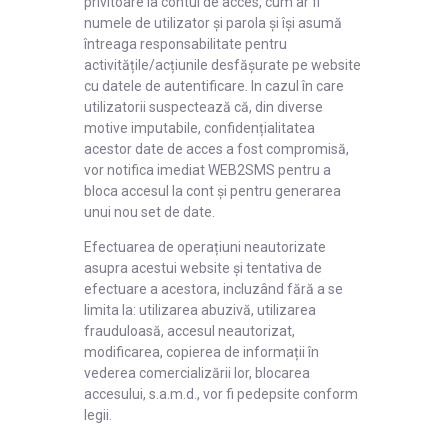
privitoare la contul de acces, cum ar fi
numele de utilizator și parola și își asumă
întreaga responsabilitate pentru
activitățile/acțiunile desfășurate pe website
cu datele de autentificare. In cazul în care
utilizatorii suspectează că, din diverse
motive imputabile, confidențialitatea
acestor date de acces a fost compromisă,
vor notifica imediat WEB2SMS pentru a
bloca accesul la cont și pentru generarea
unui nou set de date.
Efectuarea de operațiuni neautorizate
asupra acestui website și tentativa de
efectuare a acestora, incluzând fără a se
limita la: utilizarea abuzivă, utilizarea
frauduloasă, accesul neautorizat,
modificarea, copierea de informații în
vederea comercializării lor, blocarea
accesului, s.a.m.d., vor fi pedepsite conform
legii.