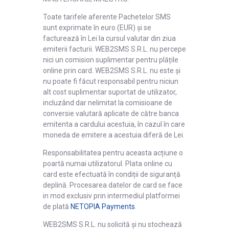
Toate tarifele aferente Pachetelor SMS
sunt exprimate în euro (EUR) și se
facturează în Lei la cursul valutar din ziua
emiterii facturii. WEB2SMS S.R.L. nu percepe
nici un comision suplimentar pentru plățile
online prin card. WEB2SMS S.R.L. nu este și
nu poate fi făcut responsabil pentru niciun
alt cost suplimentar suportat de utilizator,
incluzând dar nelimitat la comisioane de
conversie valutară aplicate de către banca
emitenta a cardului acestuia, în cazul în care
moneda de emitere a acestuia diferă de Lei.
Responsabilitatea pentru aceasta acțiune o
poartă numai utilizatorul. Plata online cu
card este efectuată în condiții de siguranță
deplină. Procesarea datelor de card se face
in mod exclusiv prin intermediul platformei
de plată
NETOPIA Payments
.
WEB2SMS S.R.L. nu solicită și nu stochează