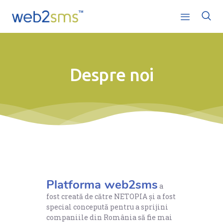
Despre noi
Acasă
Servicii
Ofertă
Companie
Platforma web2sms
a
fost creată de către NETOPIA și a fost
Ajutor
special concepută pentru a sprijini
companiile din România să fie mai