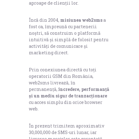
Înregistrare
aproape de clienții lor.
Autentificare
Încă din 2004,
misiunea web2sms
a
fost ca, împreună cu partenerii
noștri, să construim o platformă
intuitivă și simplă de folosit pentru
activități de comunicare și
marketing direct.
Prin conexiunea directă cu toți
operatorii GSM din România,
web2sms livrează, în
permanență,
încredere, performanță
și un mediu sigur de tranzacționare
cu acces simplu din orice browser
web.
În prezent trimitem aproximativ
30,000,000 de SMS-uri lunar, iar
livrarea mesajelor este garantată